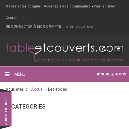
Gérez votre compte
-
Accédez à vos commandes
-
Voir le panier
Contactez-nous
SE CONNECTER À MON COMPTE
Créer un compte
MENU
SUIVEZ-NOUS
Vous êtes ici :
Accueil
»
Les épices
BESOIN D'AIDE ?
CATEGORIES