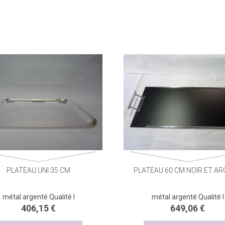
PLATEAU UNI 35 CM
PLATEAU 60 CM NOIR ET A
TIMBALE ETOILES
métal argenté Qualité I
métal argenté Qualité I
406,15 €
649,06 €
101,30 €