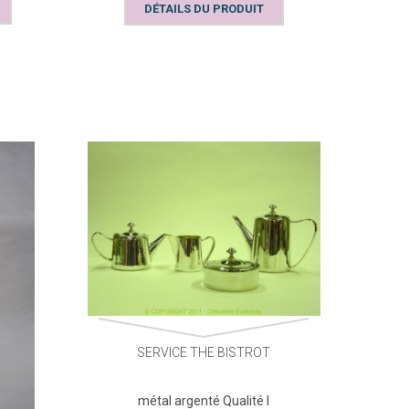
DÉTAILS DU PRODUIT
PORTE-
SERVICE THE BISTROT
métal argenté Qualité I