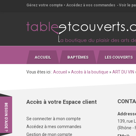
Gérez votre compte
-
Accédez à vos commandes
-
Voir le pa
ACCUEIL
BAPTÈMES
LES COUVERTS
Vous êtes ici :
Accueil
»
Accès à la boutique
»
ART DU VIN
CONTA
Accès à votre Espace client
BESOIN D'AIDE ?
Address
Se connecter à mon compte
139, rue 
Accédez à mes commandes
(Rhône - 
Gestion de mon compte