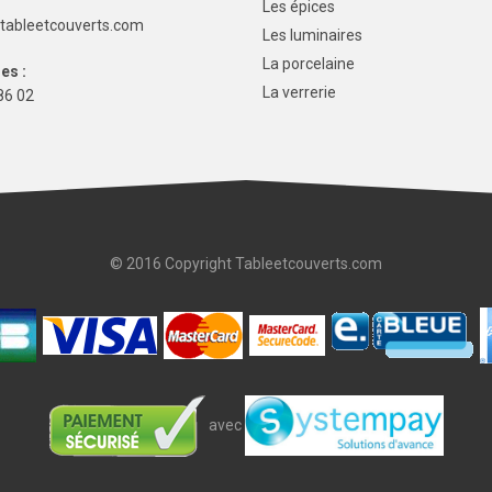
Les épices
tableetcouverts.com
Les luminaires
La porcelaine
es :
La verrerie
86 02
© 2016 Copyright Tableetcouverts.com
avec