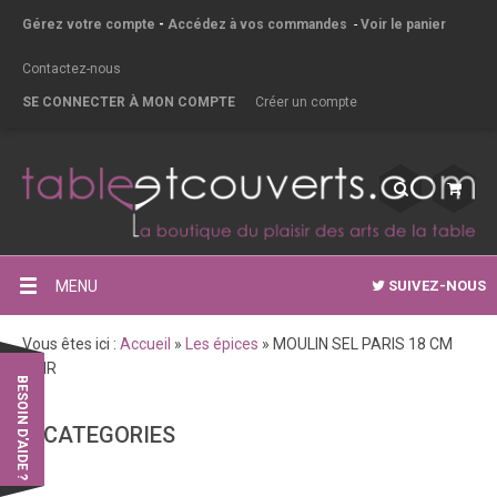
Gérez votre compte
-
Accédez à vos commandes
-
Voir le panier
Contactez-nous
SE CONNECTER À MON COMPTE
Créer un compte
MENU
SUIVEZ-NOUS
Vous êtes ici :
Accueil
»
Les épices
»
MOULIN SEL PARIS 18 CM
NOIR
BESOIN D'AIDE ?
CATEGORIES