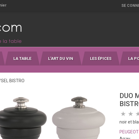
nier
SE CONN
LA TABLE
L'ART DU VIN
LES ÉPICES
LA P
/SEL BISTRO
DUO M
BIST
noir et bl
PEUGEOT
Array