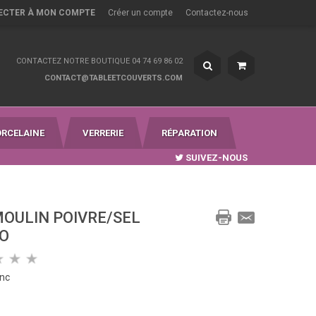
ECTER À MON COMPTE
Créer un compte
Contactez-nous
CONTACTEZ NOTRE BOUTIQUE 04 74 69 86 02
CONTACT@TABLEETCOUVERTS.COM
ORCELAINE
VERRERIE
RÉPARATION
SUIVEZ-NOUS
OULIN POIVRE/SEL
RO
anc