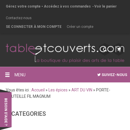
Gérez votre compte
-
Accédez à vos commandes
-
Voir le panier
Contactez-nous
SE CONNECTER À MON COMPTE
Créer un compte
MENU
SUIVEZ-NOUS
Vous êtes ici :
Accueil
»
Les épices
»
ART DU VIN
»
PORTE-
BOUTEILLE FIL MAGNUM
BESOIN D'AIDE ?
CATEGORIES